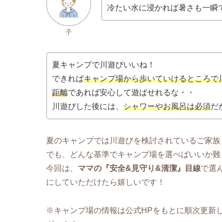
冷たい水に浸かれば暑さも一瞬
子
夏キャンプで川遊びいいね！
できれば
キャンプ場から歩いていけるところで
距離
であれば安心して遊ばせれるな・・
川遊びした後には、
シャワーやお風呂は必須
だ
夏のキャンプでは川遊びを検討されているご家族
でも、どんな基準でキャンプ場を選べばいいか難
今回は、
ママの『安全&見守り&清潔』目線
で選
にしていただけたら嬉しいです！
※キャンプ場の情報は公式HPをもとに順次更新